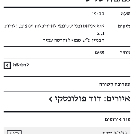
שעה
19:00
מיקום
אגף אניאס ובני שטינמץ לאדריכלות ועיצוב, גלריות
1, 2
הבניין ע״ש שמואל והרטה עמיר
מחיר
₪65
לרכישה
תערוכה קשורה
איורים: דוד פולונסקי
←
עוד אירועים
8/2/23 רביעי
מפגש