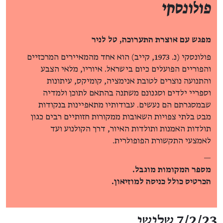
פולונסקי
מפגש עם אוצרת התערוכה, טל לניר
פולונסקי (נ. 1973, קייב) הוא אחד מהמאיירים המרכזיים
והפוריים הפועלים כיום בישראל. איוריו, מלאי הצבע
והתנועה נוצרים לטובת אנימציה, קומיקס, עיתונות
וספריי ילדים וסגנונם משתנה בהתאם לתוכן ולמדיה
שבמסגרתם הם נעשים. עבודותיו מתאפיינות בנקודות
מבט בלתי צפויות השאובות ממקורות חזותיים רבים כגון
תולדות האמנות ותולדות האיור, דרך הקולנוע ועד
לאמצעי התקשורת הפופולרית.
—
מספר המקומות מוגבל.
הכרטיס כולל כניסה למוזיאון.
פרטי האירוע
7/2/23 שלישי