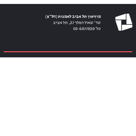
מוזיאון תל אביב לאמנות (חל״צ)
שד׳ שאול המלך 27, תל אביב
טל׳ 03-6077020
כרטיסים ←
הירשמו לניוזלטר ←
הצטרפו אלינו