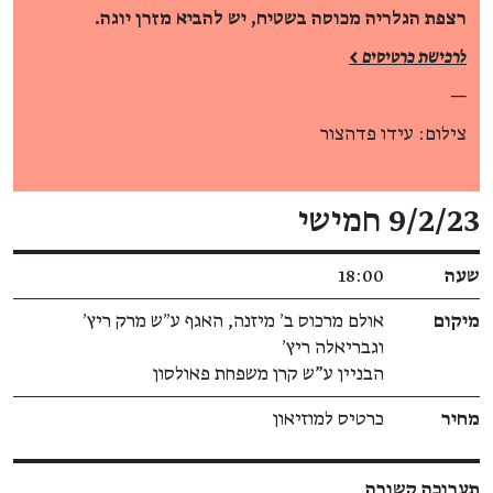
רצפת הגלריה מכוסה בשטיח, יש להביא מזרן יוגה.
לרכישת כרטיסים >
—
צילום: עידו פדהצור
פרטי האירוע
9/2/23 חמישי
שעה
18:00
מיקום
אולם מרכוס ב׳ מיזנה, האגף ע״ש מרק ריץ׳
וגבריאלה ריץ׳
הבניין ע"ש קרן משפחת פאולסון
מחיר
כרטיס למוזיאון
תערוכה קשורה