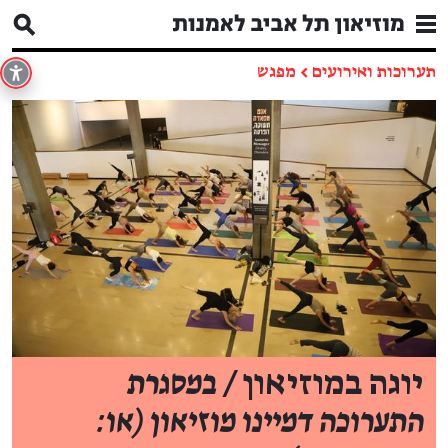
תערוכות ואירועים
←
מפגש
יוגה במוזיאון
/ במסגרת
התערוכה דמיינו מוזיאון (או: