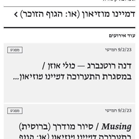
דמיינו מוזיאון (או: הגוף הזוכר)
←
עוד אירועים
9/2/23 חמישי
מפגש
דנה רוטנברג —
כולי אוזן
/
במסגרת התערוכה
דמיינו מוזיאון…
9/2/23 חמישי
מפגש
Musing
/ סיור מודרך (ברוסית)
בתערוכה
דמיינו מוזיאון (או: הגוף…