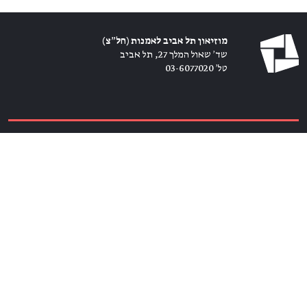
מוזיאון תל אביב לאמנות (חל״צ)
שד׳ שאול המלך 27, תל אביב
טל׳ 03-6077020
כרטיסים ←
הירשמו לניוזלטר ←
הצטרפו אלינו