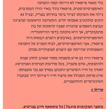
בלי קאמי פיסארו לא הייתה קמה התנועה
האימפרסיוניסטית. פיסארו נולד באיי הודו המערבית,
גילה את תשוקתו לציור בימי בחרותו בפריז, ובגיל 43
הקים קולקטיב אמנותי חדש. התערוכה הראשונה שהציגה
קבוצת האמנים שהנהיג ספגה קיתונות של בוז
מהמבקרים, אך היא נחקקה בדפי ההיסטוריה:
האימפרסיוניסטים. בארבעים השנים הבאות היה
פיסארו, אבי האימפרסיוניזם, לכוח המניע של התנועה
האמנותית שהייתה עם השנים לפופולרית מכולן.
פיסארו היה גם איש משפחה מסור שאהב לחלק עצות
ולהתנסות, אדם משכיל, בעל מודעות חברתית ואנרכיסט.
לאורך כל חייו הסוערים התכתב במרץ עם בני משפחתו.
סרט מרתק המגולל את סיפור חייו ויצירתו דרך מכתביו
האינטימיים והחושפניים.
טריילר >
—
מספר המקומות מוגבל | כל משתתף חייב בכרטיס.