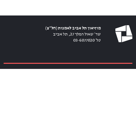
מוזיאון תל אביב לאמנות (חל״צ)
שד׳ שאול המלך 27, תל אביב
טל׳ 03-6077020
כרטיסים ←
הירשמו לניוזלטר ←